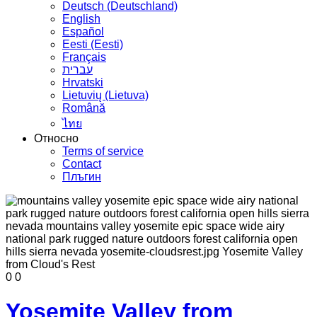
Deutsch (Deutschland)
English
Español
Eesti (Eesti)
Français
עברית
Hrvatski
Lietuvių (Lietuva)
Română
ไทย
Относно
Terms of service
Contact
Плъгин
0
0
Yosemite Valley from