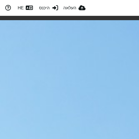
העלאה
היכנס
HE