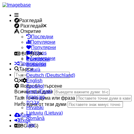
Разгледай
Разгледай
Откритие
Последни
Популярни
Популярни
Videos
BG (BG)
Анимирани
Български
Произволен
Bosanski
Търси
Сatalà
Deutsch (Deutschland)
English
Подробно търсене
Español
Eesti (Eesti)
Всички тези думи
Français
Тази точна дума или фраза
עברית
Нито една от тези думи
Hrvatski
Lietuvių (Lietuva)
Качи
Română
Вход
ไทย
BG (BG)