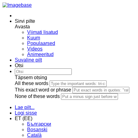
Sirvi pilte
Avasta
Viimati lisatud
Kuum
Populaarsed
Videos
Animeeritud
Suvaline pilt
Otsi
Täpsem otsing
All these words
This exact word or phrase
None of these words
Lae pilt...
Logi sisse
ET (EE)
Български
Bosanski
Сatalà