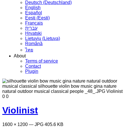
Deutsch (Deutschland)
English
Español
Eesti (Eesti)
Français
עברית
Hrvatski
Lietuvių (Lietuva)
Română
ไทย
About
Terms of service
Contact
Plugin
0
0
Violinist
1600 × 1200 — JPG 405.6 KB