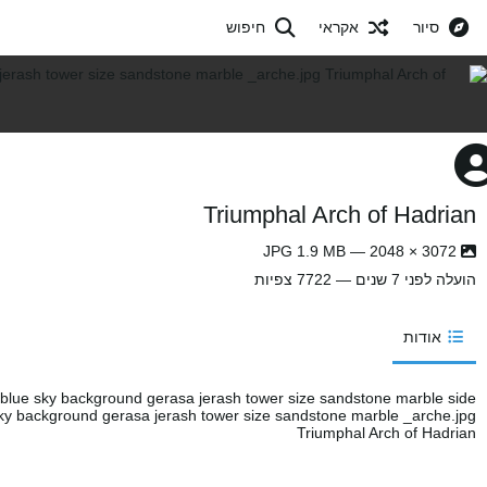
סיור
אקראי
חיפוש
Triumphal Arch of Hadrian
3072 × 2048 — JPG 1.9 MB
הועלה
לפני 7 שנים
— 7722 צפיות
אודות
blue sky background gerasa jerash tower size sandstone marble side
y background gerasa jerash tower size sandstone marble _arche.jpg
Triumphal Arch of Hadrian