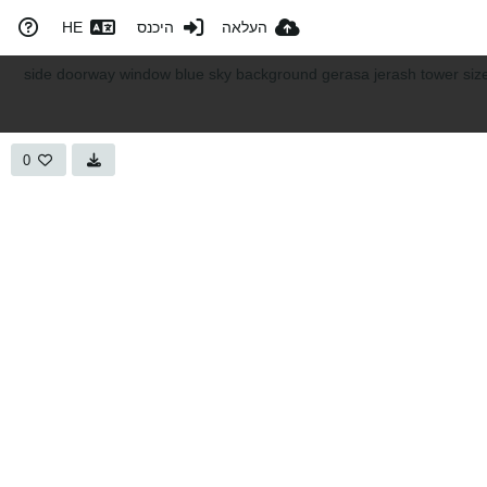
העלאה
היכנס
HE
0