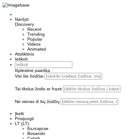
Naršyti
Discovery
Recent
Trending
Popular
Videos
Animated
Atsitiktinis
Ieškoti
Išplėstinė paieška
Visi šie žodžiai
Tai tikslus žodis ar frazė
Nė vienas iš šių žodžių
Įkelti
Prisijungti
LT (LT)
Български
Bosanski
Сatalà