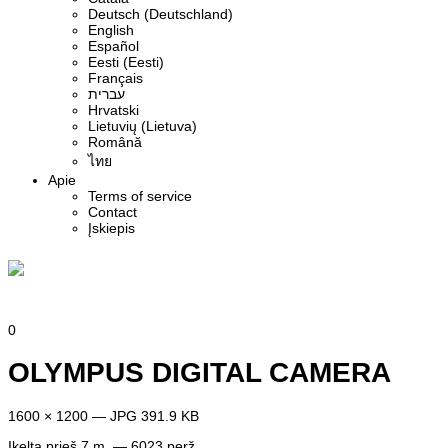
Deutsch (Deutschland)
English
Español
Eesti (Eesti)
Français
עברית
Hrvatski
Lietuvių (Lietuva)
Română
ไทย
Apie
Terms of service
Contact
Įskiepis
0
OLYMPUS DIGITAL CAMERA
1600 × 1200 — JPG 391.9 KB
Įkelta
prieš 7 m.
— 6023 perž.