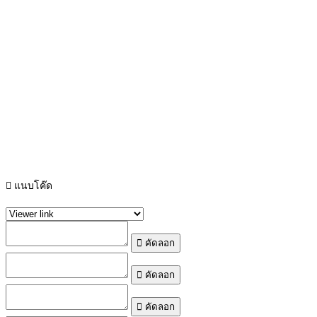
แนบโค๊ด
คัดลอก
คัดลอก
คัดลอก