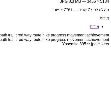
5184 × 3456 — JPG 8.3 MB
הועלה
לפני 7 שנים
— 7767 צפיות
אודות
אודות
 path trail tired way route hike progress movement achievement
 path trail tired way route hike progress movement achievement
Yosemite 395zz.jpg Hikers