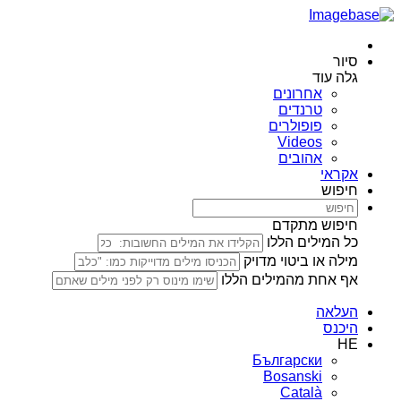
סיור
גלה עוד
אחרונים
טרנדים
פופולרים
Videos
אהובים
אקראי
חיפוש
חיפוש מתקדם
כל המילים הללו
מילה או ביטוי מדויק
אף אחת מהמילים הללו
העלאה
היכנס
HE
Български
Bosanski
Сatalà