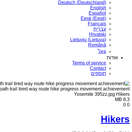
Deutsch (Deutschland)
English
Español
Eesti (Eesti)
Français
עברית
Hrvatski
Lietuvių (Lietuva)
Română
ไทย
אודות
Terms of service
Contact
תוספים
8.3 MB
0
0
Hikers