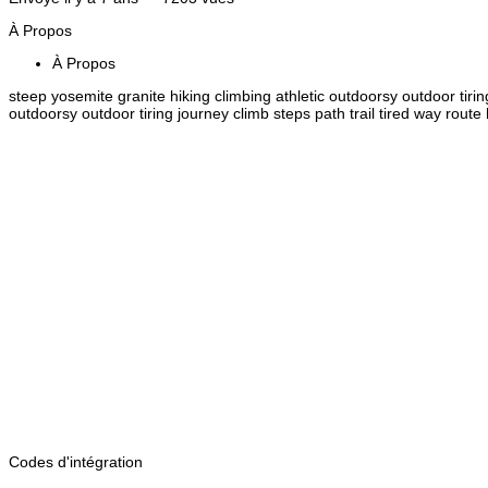
À Propos
À Propos
steep yosemite granite hiking climbing athletic outdoorsy outdoor tir
outdoorsy outdoor tiring journey climb steps path trail tired way r
Codes d'intégration