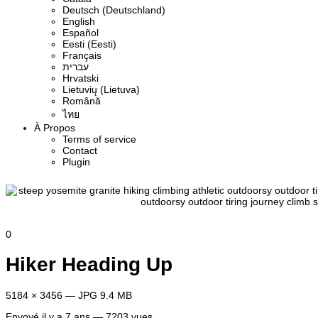
Deutsch (Deutschland)
English
Español
Eesti (Eesti)
Français
עברית
Hrvatski
Lietuvių (Lietuva)
Română
ไทย
À Propos
Terms of service
Contact
Plugin
0
Hiker Heading Up
5184 × 3456 — JPG 9.4 MB
Envoyé
il y a 7 ans
— 7203 vues