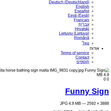
Deutsch (Deutschland)
English
Español
Eesti (Eesti)
Français
עברית
Hrvatski
Lietuvių (Lietuva)
Română
ไทย
אודות
Terms of service
Contact
תוספים
4.9 MB
0
0
Funny Sign
3888 × 2592 — JPG 4.9 MB