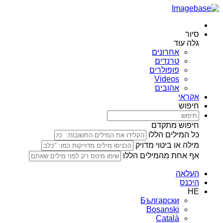
סיור
גלה עוד
אחרונים
טרנדים
פופולרים
Videos
אהובים
אקראי
חיפוש
חיפוש מתקדם
כל המילים הללו
מילה או ביטוי מדויק
אף אחת מהמילים הללו
העלאה
היכנס
HE
Български
Bosanski
Сatalà