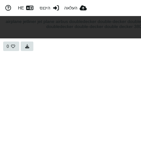
העלאה
היכנס
HE
0