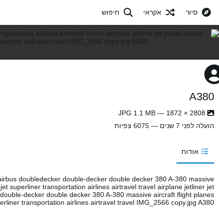
סיור
אקראי
חיפוש
A380
2808 × 1872 — JPG 1.1 MB
הועלה
לפני 7 שנים
— 6075 צפיות
אודות
ne airbus doubledecker double-decker double decker 380 A-380 massive
jet superliner transportation airlines airtravel travel airplane jetliner jet
double-decker double decker 380 A-380 massive aircraft flight planes
erliner transportation airlines airtravel travel IMG_2566 copy.jpg A380