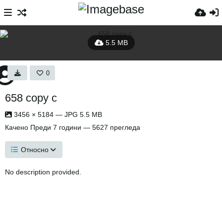
5.5 MB
0
658 copy c
3456 × 5184 — JPG 5.5 MB
Качено
Преди 7 години
— 5627 прегледа
Относно
No description provided.