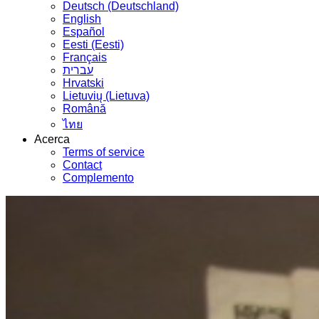
Deutsch (Deutschland)
English
Español
Eesti (Eesti)
Français
עברית
Hrvatski
Lietuvių (Lietuva)
Română
ไทย
Acerca
Terms of service
Contact
Complemento