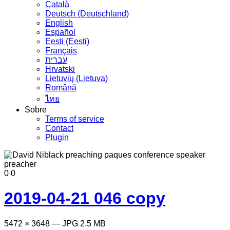
Сatalà
Deutsch (Deutschland)
English
Español
Eesti (Eesti)
Français
עברית
Hrvatski
Lietuvių (Lietuva)
Română
ไทย
Sobre
Terms of service
Contact
Plugin
0
0
2019-04-21 046 copy
5472 × 3648 — JPG 2.5 MB