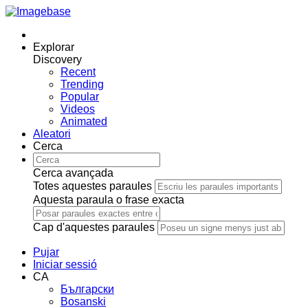
Explorar
Discovery
Recent
Trending
Popular
Videos
Animated
Aleatori
Cerca
Cerca avançada
Totes aquestes paraules
Aquesta paraula o frase exacta
Cap d'aquestes paraules
Pujar
Iniciar sessió
CA
Български
Bosanski