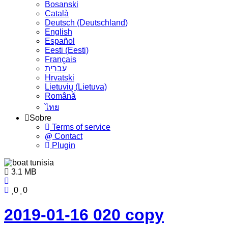
Bosanski
Сatalà
Deutsch (Deutschland)
English
Español
Eesti (Eesti)
Français
עברית
Hrvatski
Lietuvių (Lietuva)
Română
ไทย
Sobre
Terms of service
Contact
Plugin
3.1 MB
0
0
2019-01-16 020 copy