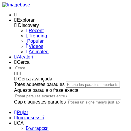
Explorar
Discovery
Recent
Trending
Popular
Videos
Animated
Aleatori
Cerca
Cerca avançada
Totes aquestes paraules
Aquesta paraula o frase exacta
Cap d'aquestes paraules
Pujar
Iniciar sessió
CA
Български