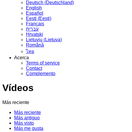
Deutsch (Deutschland)
English
Español
Eesti (Eesti)
Français
עברית
Hrvatski
Lietuvių (Lietuva)
Română
ไทย
Acerca
Terms of service
Contact
Complemento
Vídeos
Más reciente
Más reciente
Más antiguo
Más visto
Más me gusta