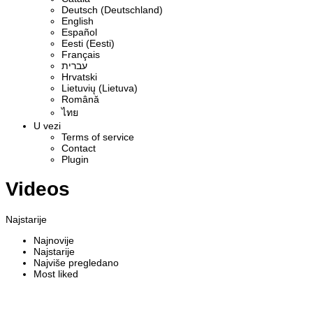
Deutsch (Deutschland)
English
Español
Eesti (Eesti)
Français
עברית
Hrvatski
Lietuvių (Lietuva)
Română
ไทย
U vezi
Terms of service
Contact
Plugin
Videos
Najstarije
Najnovije
Najstarije
Najviše pregledano
Most liked