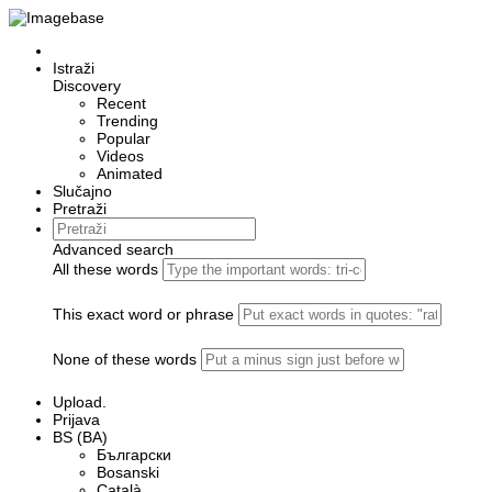
Istraži
Discovery
Recent
Trending
Popular
Videos
Animated
Slučajno
Pretraži
Advanced search
All these words
This exact word or phrase
None of these words
Upload.
Prijava
BS (BA)
Български
Bosanski
Сatalà