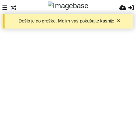
Došlo je do greške. Molim vas pokušajte kasnije
Files