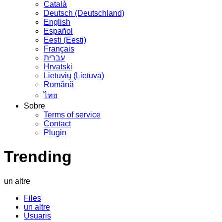
Сatalà
Deutsch (Deutschland)
English
Español
Eesti (Eesti)
Français
עברית
Hrvatski
Lietuvių (Lietuva)
Română
ไทย
Sobre
Terms of service
Contact
Plugin
Trending
un altre
Files
un altre
Usuaris