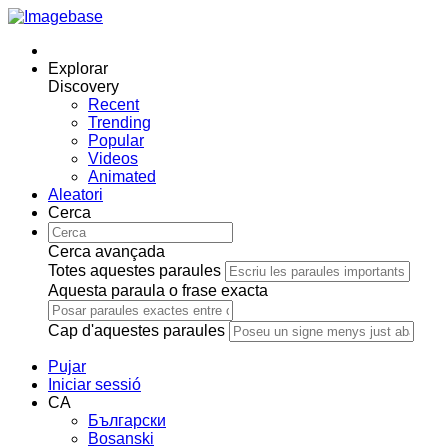
Explorar
Discovery
Recent
Trending
Popular
Videos
Animated
Aleatori
Cerca
Cerca avançada
Totes aquestes paraules
Aquesta paraula o frase exacta
Cap d'aquestes paraules
Pujar
Iniciar sessió
CA
Български
Bosanski