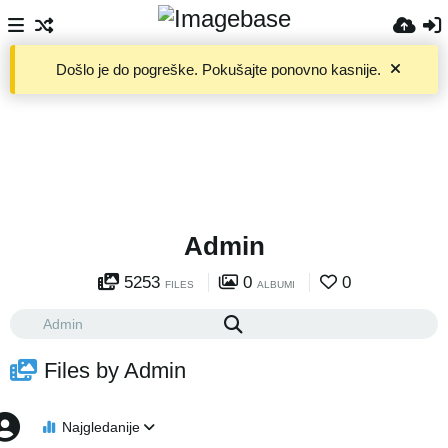
Došlo je do pogreške. Pokušajte ponovno kasnije.
Admin
5253
0
0
FILES
ALBUMI
Files by Admin
Najgledanije