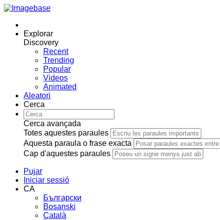
Explorar
Discovery
Recent
Trending
Popular
Videos
Animated
Aleatori
Cerca
Cerca avançada
Totes aquestes paraules
Aquesta paraula o frase exacta
Cap d'aquestes paraules
Pujar
Iniciar sessió
CA
Български
Bosanski
Сatalà