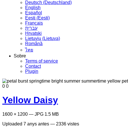
Deutsch (Deutschland)
English
Español
Eesti (Eesti)
Français
עברית
Hrvatski
Lietuvių (Lietuva)
Română
ไทย
Sobre
Terms of service
Contact
Plugin
0
0
Yellow Daisy
1600 × 1200 — JPG 1.5 MB
Uploaded
7 anys antes
— 2336 vistes