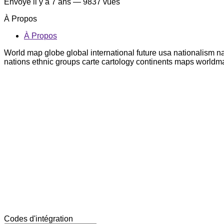
Envoyé
il y a 7 ans
— 9837 vues
À Propos
À Propos
World map globe global international future usa nationalism n
nations ethnic groups carte cartology continents maps worl
Codes d'intégration