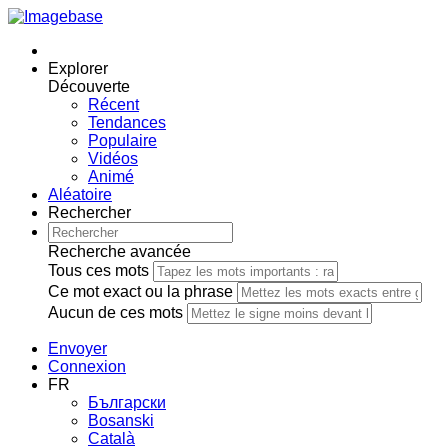
Explorer
Découverte
Récent
Tendances
Populaire
Vidéos
Animé
Aléatoire
Rechercher
Recherche avancée
Tous ces mots
Ce mot exact ou la phrase
Aucun de ces mots
Envoyer
Connexion
FR
Български
Bosanski
Сatalà