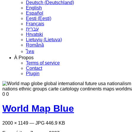
Deutsch (Deutschland)
English
Español
Eesti (Eesti)
Français
עברית
Hrvatski
Lietuvių (Lietuva)
Română
ไทย
À Propos
Terms of service
Contact
Plugin
0
0
World Map Blue
2000 × 1149 — JPG 446.9 KB