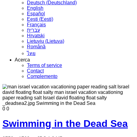
Deutsch (Deutschland)
English
Español
Eesti (Eesti)
Français
עברית
Hrvatski
Lietuvių (Lietuva)
Română
ไทย
Acerca
Terms of service
Contact
Complemento
0
0
Swimming in the Dead Sea