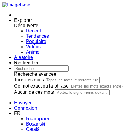
Explorer
Découverte
Récent
Tendances
Populaire
Vidéos
Animé
Aléatoire
Rechercher
Recherche avancée
Tous ces mots
Ce mot exact ou la phrase
Aucun de ces mots
Envoyer
Connexion
FR
Български
Bosanski
Сatalà