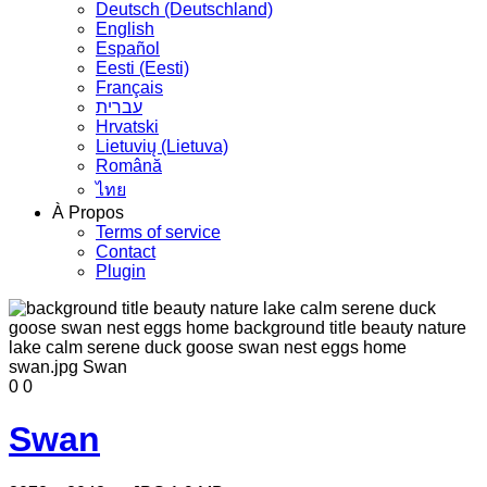
Deutsch (Deutschland)
English
Español
Eesti (Eesti)
Français
עברית
Hrvatski
Lietuvių (Lietuva)
Română
ไทย
À Propos
Terms of service
Contact
Plugin
0
0
Swan