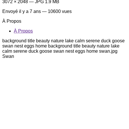
3072 × 2048 — JPG 1.9 MB
Envoyé
il y a 7 ans
— 10600 vues
À Propos
À Propos
background title beauty nature lake calm serene duck goose
swan nest eggs home background title beauty nature lake
calm serene duck goose swan nest eggs home swan.jpg
Swan