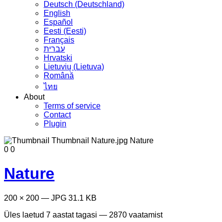
Deutsch (Deutschland)
English
Español
Eesti (Eesti)
Français
עברית
Hrvatski
Lietuvių (Lietuva)
Română
ไทย
About
Terms of service
Contact
Plugin
0
0
Nature
200 × 200 — JPG 31.1 KB
Üles laetud
7 aastat tagasi
— 2870 vaatamist