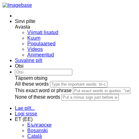
Sirvi pilte
Avasta
Viimati lisatud
Kuum
Populaarsed
Videos
Animeeritud
Suvaline pilt
Otsi
Täpsem otsing
All these words
This exact word or phrase
None of these words
Lae pilt...
Logi sisse
ET (EE)
Български
Bosanski
Сatalà