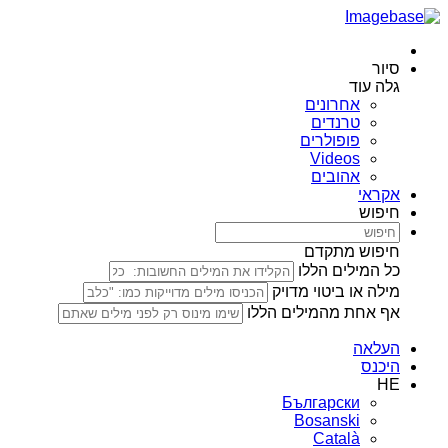
סיור
גלה עוד
אחרונים
טרנדים
פופולרים
Videos
אהובים
אקראי
חיפוש
חיפוש מתקדם
כל המילים הללו
מילה או ביטוי מדויק
אף אחת מהמילים הללו
העלאה
היכנס
HE
Български
Bosanski
Сatalà