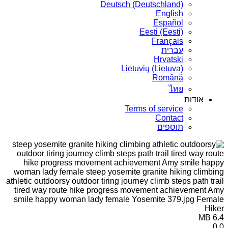
Deutsch (Deutschland)
English
Español
Eesti (Eesti)
Français
עברית
Hrvatski
Lietuvių (Lietuva)
Română
ไทย
אודות
Terms of service
Contact
תוספים
6.4 MB
0
0