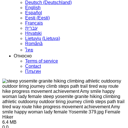
Deutsch (Deutschland)
English
Español
Eesti (Eesti)
Français
עברית
Hrvatski
Lietuvių (Lietuva)
Română
ไทย
Относно
Terms of service
Contact
Плъгин
6.4 MB
0
0