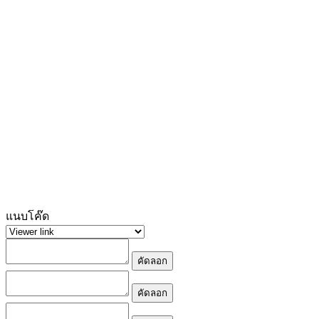
แนบโค๊ด
คัดลอก
คัดลอก