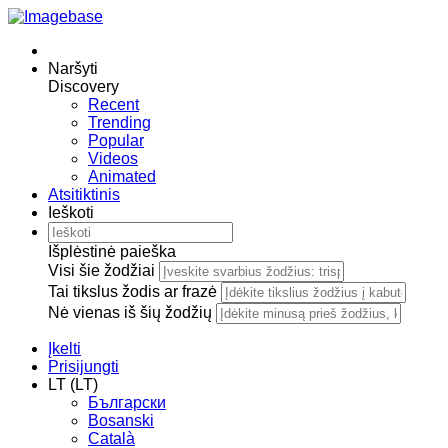
Naršyti
Discovery
Recent
Trending
Popular
Videos
Animated
Atsitiktinis
Ieškoti
Išplėstinė paieška
Visi šie žodžiai
Tai tikslus žodis ar frazė
Nė vienas iš šių žodžių
Įkelti
Prisijungti
LT (LT)
Български
Bosanski
Сatalà