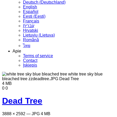
Deutsch (Deutschland)
English
Español
Eesti (Eesti)
Français
עברית
Hrvatski
Lietuvių (Lietuva)
Română
ไทย
Apie
Terms of service
Contact
Įskiepis
4 MB
0
0
Dead Tree
3888 × 2592 — JPG 4 MB