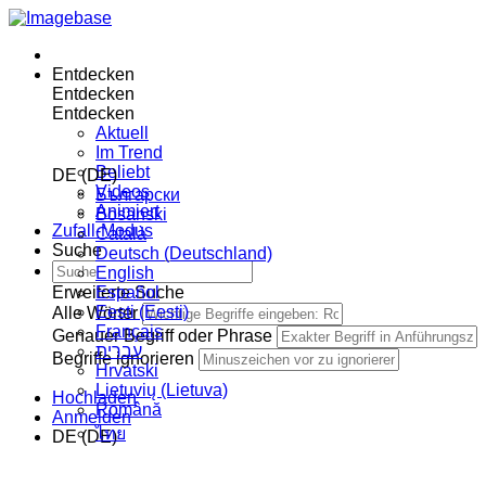
Entdecken
Entdecken
Entdecken
Aktuell
Im Trend
Beliebt
DE (DE)
Videos
Български
Animiert
Bosanski
Zufall-Modus
Сatalà
Suche
Deutsch (Deutschland)
English
Erweiterte Suche
Español
Eesti (Eesti)
Alle Wörter
Français
Genauer Begriff oder Phrase
עברית
Begriffe ignorieren
Hrvatski
Lietuvių (Lietuva)
Hochladen
Română
Anmelden
ไทย
DE (DE)