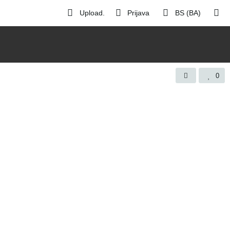
Upload.
Prijava
BS (BA)
0