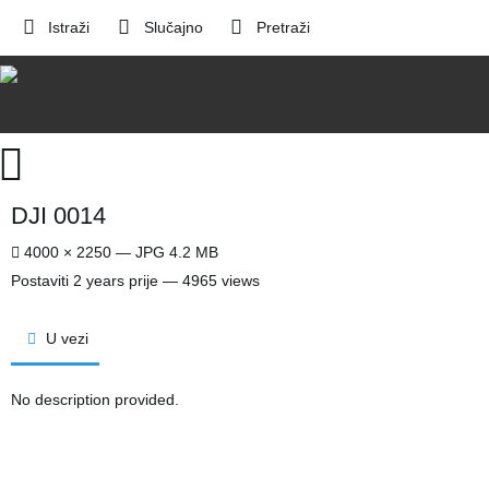
Istraži
Slučajno
Pretraži
DJI 0014
4000 × 2250 — JPG 4.2 MB
Postaviti
2 years prije
— 4965 views
U vezi
No description provided.