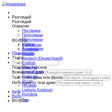
Разгледай
Разгледай
Откритие
Последни
Популярни
Популярни
BG (BG)
Videos
Български
Анимирани
Bosanski
Произволен
Сatalà
Търси
Deutsch (Deutschland)
English
Подробно търсене
Español
Eesti (Eesti)
Всички тези думи
Français
Тази точна дума или фраза
עברית
Нито една от тези думи
Hrvatski
Lietuvių (Lietuva)
Качи
Română
Вход
ไทย
BG (BG)