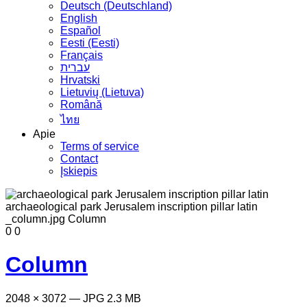
Deutsch (Deutschland)
English
Español
Eesti (Eesti)
Français
עברית
Hrvatski
Lietuvių (Lietuva)
Română
ไทย
Apie
Terms of service
Contact
Įskiepis
0
0
Column
2048 × 3072 — JPG 2.3 MB