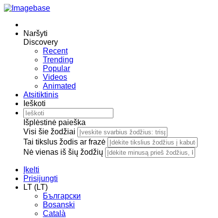
Naršyti
Discovery
Recent
Trending
Popular
Videos
Animated
Atsitiktinis
Ieškoti
Išplėstinė paieška
Visi šie žodžiai
Tai tikslus žodis ar frazė
Nė vienas iš šių žodžių
Įkelti
Prisijungti
LT (LT)
Български
Bosanski
Сatalà