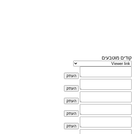
קודים מוטבעים
העתק
העתק
העתק
העתק
העתק