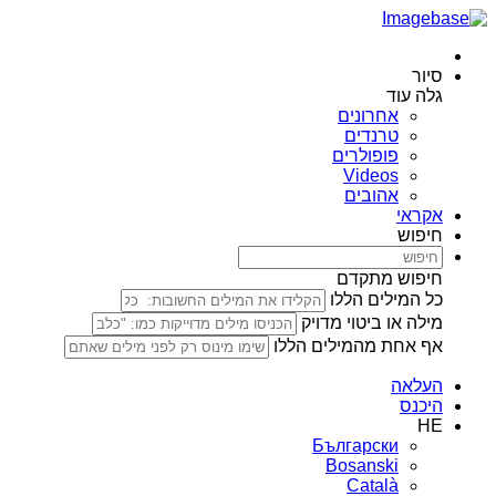
סיור
גלה עוד
אחרונים
טרנדים
פופולרים
Videos
אהובים
אקראי
חיפוש
חיפוש מתקדם
כל המילים הללו
מילה או ביטוי מדויק
אף אחת מהמילים הללו
העלאה
היכנס
HE
Български
Bosanski
Сatalà