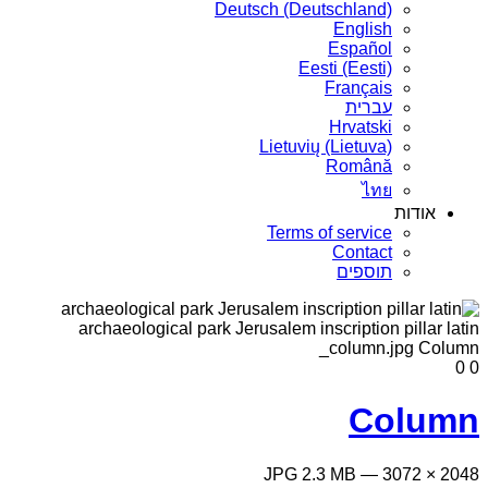
Deutsch (Deutschland)
English
Español
Eesti (Eesti)
Français
עברית
Hrvatski
Lietuvių (Lietuva)
Română
ไทย
אודות
Terms of service
Contact
תוספים
0
0
Column
2048 × 3072 — JPG 2.3 MB