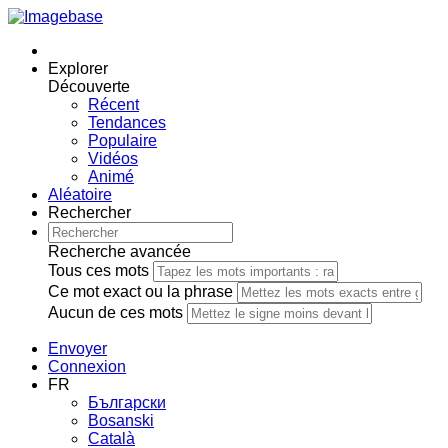
Explorer
Découverte
Récent
Tendances
Populaire
Vidéos
Animé
Aléatoire
Rechercher
Recherche avancée
Tous ces mots
Ce mot exact ou la phrase
Aucun de ces mots
Envoyer
Connexion
FR
Български
Bosanski
Сatalà