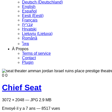
Deutsch (Deutschland)
English
Español
Eesti (Eesti)
Français
עברית
Hrvatski
Lietuvių (Lietuva)
Română
ไทย
À Propos
Terms of service
Contact
Plugin
0
0
Chief Seat
3072 × 2048 — JPG 2.9 MB
Envoyé
il y a 7 ans
— 8517 vues