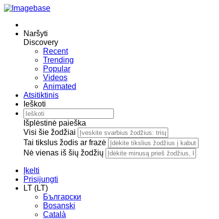
Naršyti
Discovery
Recent
Trending
Popular
Videos
Animated
Atsitiktinis
Ieškoti
Išplėstinė paieška
Visi šie žodžiai
Tai tikslus žodis ar frazė
Nė vienas iš šių žodžių
Įkelti
Prisijungti
LT (LT)
Български
Bosanski
Сatalà