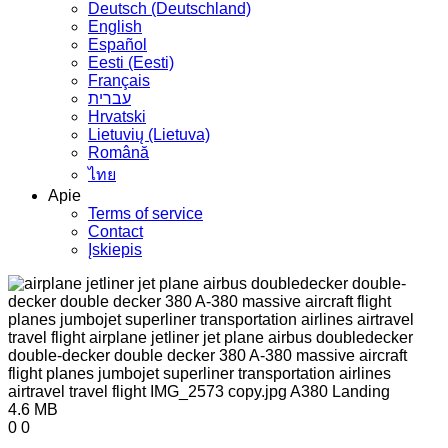
Deutsch (Deutschland)
English
Español
Eesti (Eesti)
Français
עברית
Hrvatski
Lietuvių (Lietuva)
Română
ไทย
Apie
Terms of service
Contact
Įskiepis
4.6 MB
0
0