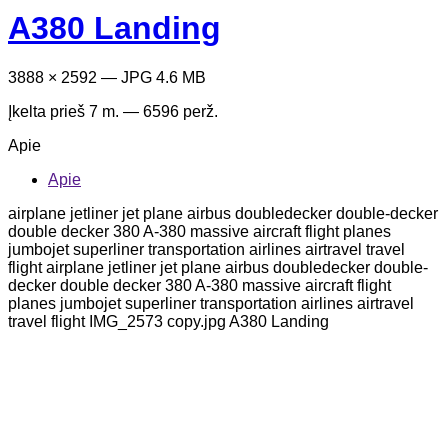
A380 Landing
3888 × 2592 — JPG 4.6 MB
Įkelta
prieš 7 m.
— 6596 perž.
Apie
Apie
airplane jetliner jet plane airbus doubledecker double-decker
double decker 380 A-380 massive aircraft flight planes
jumbojet superliner transportation airlines airtravel travel
flight airplane jetliner jet plane airbus doubledecker double-
decker double decker 380 A-380 massive aircraft flight
planes jumbojet superliner transportation airlines airtravel
travel flight IMG_2573 copy.jpg A380 Landing