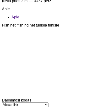
Įkelta
prieš 2 m.
— 4457 perž.
Apie
Apie
Fish net, fishing net tunisia tunisie
Dalinimosi kodas