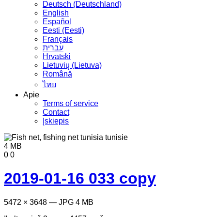
Deutsch (Deutschland)
English
Español
Eesti (Eesti)
Français
עברית
Hrvatski
Lietuvių (Lietuva)
Română
ไทย
Apie
Terms of service
Contact
Įskiepis
4 MB
0
0
2019-01-16 033 copy
5472 × 3648 — JPG 4 MB