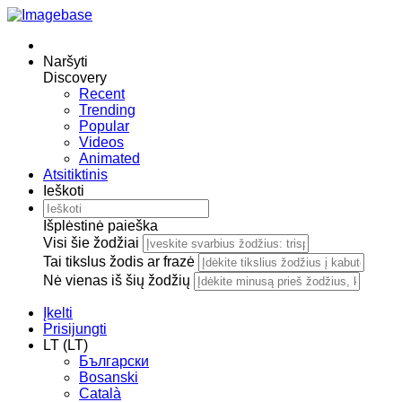
Naršyti
Discovery
Recent
Trending
Popular
Videos
Animated
Atsitiktinis
Ieškoti
Išplėstinė paieška
Visi šie žodžiai
Tai tikslus žodis ar frazė
Nė vienas iš šių žodžių
Įkelti
Prisijungti
LT (LT)
Български
Bosanski
Сatalà